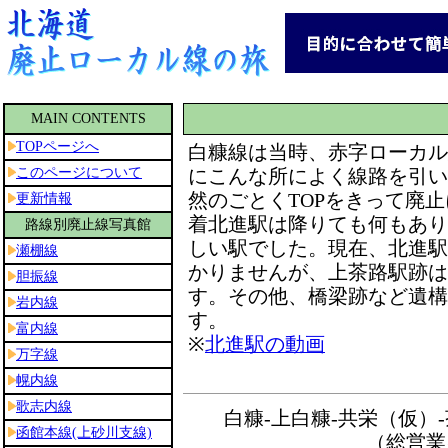
白糠線は当時、赤字ローカル
にこんな所によく線路を引い
然のごとくTOPをきって廃
着北進駅は降りても何もあり
しい駅でした。現在、北進駅
かりませんが、上茶路駅跡は
す。その他、橋梁跡など遺構
す。
※
北進駅の動画
白糠-上白糠-共栄（仮）-
（総営業キ