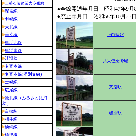
●全線開通年月日 昭和47年9月
●廃止年月日 昭和58年10月23
上白糠駅
共栄仮乗降場
茶路駅
縫別駅